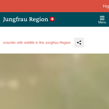
High 
Menu
encounter with wildlife in the Jungfrau Region