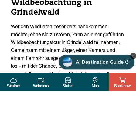
Wildbeobachtung in
Grindelwald
Wer den Wildtieren besonders nahekommen
möchte, ohne sie zu stören, kann an einer geführten
Wildbeobachtungstour in Grindelwald teilnehmen.
Gemeinsam mit einem Jäger, einer Kamera und
einem Fernrohr ausgestattet, geht es früh morgens
AI Destination Guide 👋
los – mit der Chance, Gämsen, Steinböcke oder
sogar Adler zu entdecken. Mehr Infos unter diesem
Link:
Geführte Wildbeobachtung - Grindelwald
Weather
Webcams
Status
Map
Book now
Tourismus
Fazit: Augen offen – Herz
weit
Die Tierwelt der Jungfrau Region ist so vielfältig wie